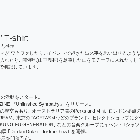
 T-shirt
年も登場！
々が ワクワクしたり､ イベントで起きた出来事を思い出せるよう
入れたり､ 開催地(山中湖村)を意識した山をモチーフに入れたりし
で明記しています｡
ての活動をスタート｡
NE 『Unfinished Sympathy』 をリリース｡
､ オーストラリア発のPerks and Mini､ ロンドン拠点のAries､ 
 & ICECREAM､ 東京のFACETASMなどのブランド､ セレクトショッ
IAN KUNG-FU GENERATION｣ などの音楽グループにイベントT
kkoi Dokkoi dokkoi show｣ を開催｡
て展示を開催予定｡