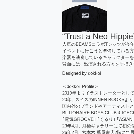
“Trust a Neo Hippie”
人気のBEAMSコラボTシャツが今
イベントに行こうと準備している方
楽器を演奏しているキャラクターを
背面には､ 出演される方々を手描き
Designed by dokkoi
＜dokkoi Profile＞
2019年よりイラストレーターとし
20年､ スイスのINNEN BOOKSよりZI
国内外のブランドやアーティストとの親交もあり
BILLIONAIRE BOYS CLUB
｢電気GROOVE｣ ｢くるり｣ ｢AS
23年4月､ 月極ギャラリーにて初の個展 ｢Do
26年2月､ 六本木 蔦屋書店2階に