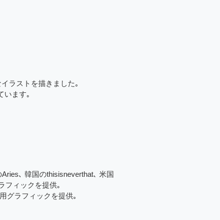
なイラストを描きました｡
ています｡
韓国のthisisneverthat､ 米国
プにグラフィックを提供｡
シャツ用グラフィックを提供｡